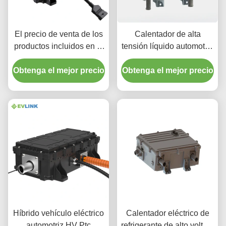
El precio de venta de los
Calentador de alta
productos incluidos en la
tensión líquido automotriz
lista de productos
con corriente continua sin
Obtenga el mejor precio
incluidos en la lista de
Obtenga el mejor precio
fisuras de 15-25kW
productos incluidos en la
lista de productos
incluidos en la lista de
productos incluidos en la
lista de productos
incluidos en la lista de
productos
Híbrido vehículo eléctrico
Calentador eléctrico de
automotriz HV Ptc
refrigerante de alto voltaje