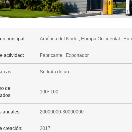
o principal:
América del Norte , Europa Occidental , Euro
e actividad:
Fabricante , Exportador
arcas:
Se trata de un
o de
100~100
ados:
s anuales:
20000000-30000000
e creación:
2017