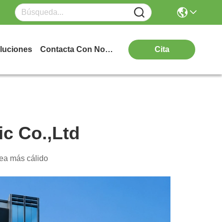
luciones
Contacta Con Nosotros
Cita
c Co.,Ltd
ea más cálido