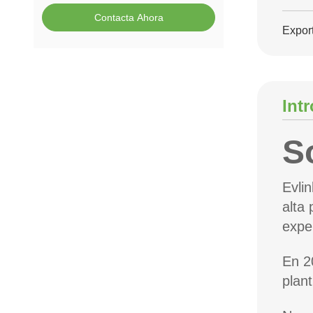
Contacta Ahora
Expor
Int
S
Evli
alta
expe
En 2
plan