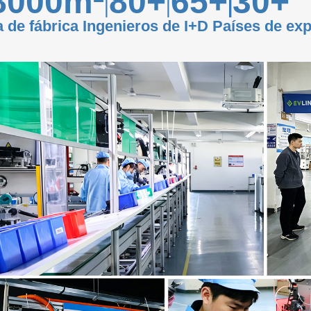
8000m²
80+
65+
30+
|
|
|
 de fábrica Ingenieros de I+D Países de ex