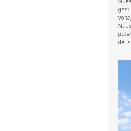
Nues
gest
volt
Nues
pote
de la