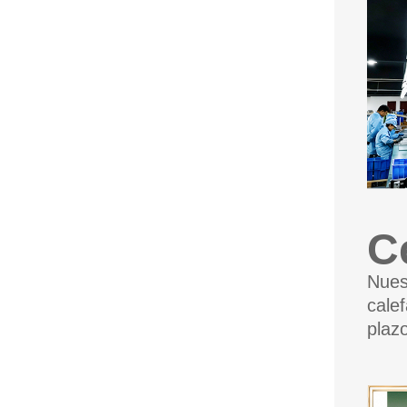
C
Nues
calef
plaz