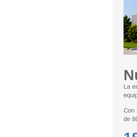
N
La e
equi
Con 
de 8