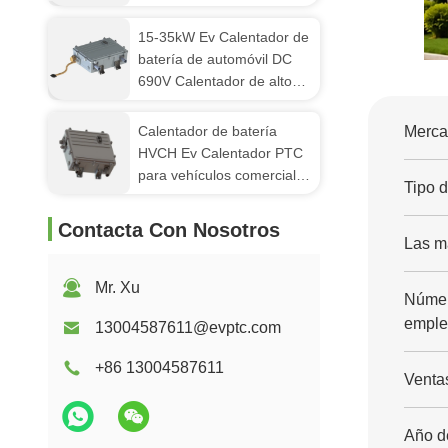
energía de tres fases
BTMS AC 380V
15-35kW Ev Calentador de
batería de automóvil DC
690V Calentador de alto
voltaje Automotriz
Calentador de batería
Mercad
HVCH Ev Calentador PTC
para vehículos comerciales
Tipo d
grandes
Contacta Con Nosotros
Las m
Mr. Xu
Númer
emple
13004587611@evptc.com
+86 13004587611
Venta
Año d