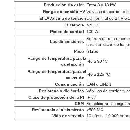
Producción de calor
Entre 8 y 18 kW
Rango de tensión HV
Válvulas de corriente 
El LV
Válvula de tensión
DC nominal de 24 V o 
Eficiencia
> 95 %
Pasos de control
100 W
Se trata de una muestr
Las dimensiones
características de los p
Peso
6 kilos
Rango de temperatura para la
-40 a 90 °C
calefacción
Rango de temperatura para el
-40 a 125 °C
ambiente
Comunicación
CAN o LIN2.1
Resistencia dieléctrica
Válvulas de corriente c
Clase de protección de la PI
IP 67
CEM
Se aplicarán las siguie
Resistencia al aislamiento
>
500 MΩ
Vida de servicio
10 años o 10.000 horas