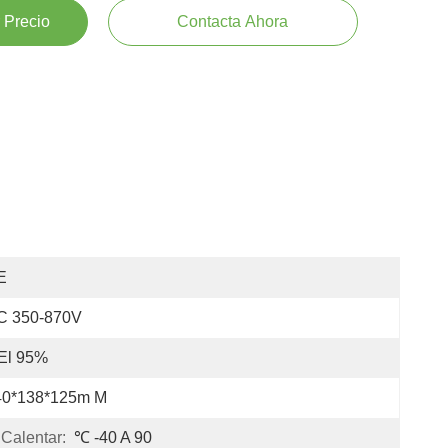
 Precio
Contacta Ahora
E
C 350-870V
El 95%
40*138*125m M
Calentar:
℃ -40 A 90