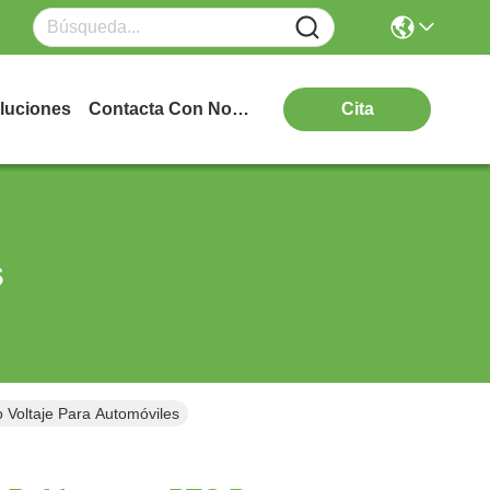
luciones
Contacta Con Nosotros
Cita
s
o Voltaje Para Automóviles