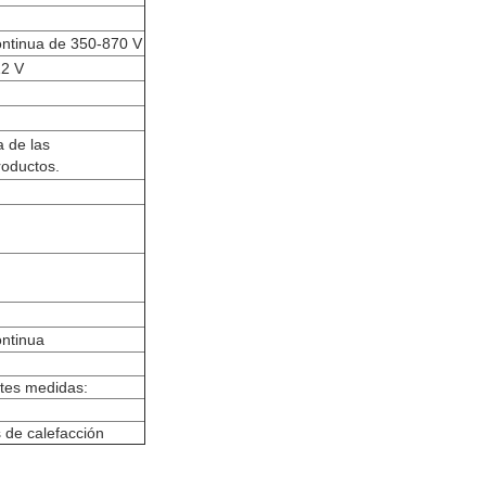
continua de 350-870 V
12 V
a de las
roductos.
ontinua
ntes medidas:
 de calefacción