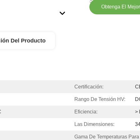
Suministro:
Obtenga El Mejor
ión Del Producto
Certificación:
C
Rango De Tensión HV:
D
C
Eficiencia:
> 
Las Dimensiones:
3
Gama De Temperaturas Para 