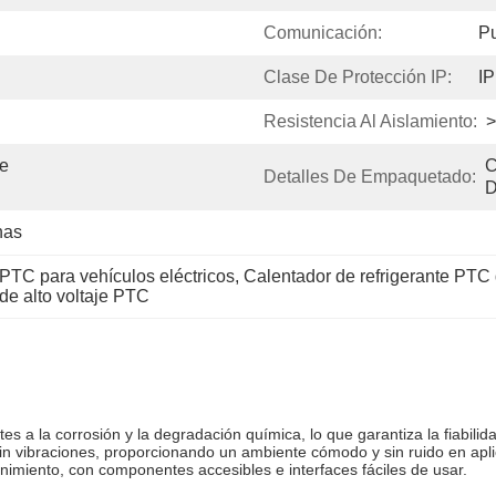
Comunicación:
P
Clase De Protección IP:
IP
Resistencia Al Aislamiento:
>
e 
C
Detalles De Empaquetado:
D
nas
 PTC para vehículos eléctricos
, 
Calentador de refrigerante PTC d
 de alto voltaje PTC
es a la corrosión y la degradación química, lo que garantiza la fiabilid
sin vibraciones, proporcionando un ambiente cómodo y sin ruido en apli
imiento, con componentes accesibles e interfaces fáciles de usar.