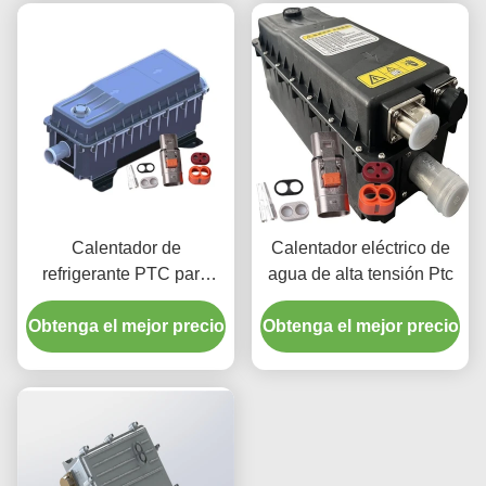
batería calefacción
cabina calefacción
Calentador de
Calentador eléctrico de
refrigerante PTC para
agua de alta tensión Ptc
vehículos eléctricos de
Obtenga el mejor precio
alto voltaje para
Obtenga el mejor precio
automóviles