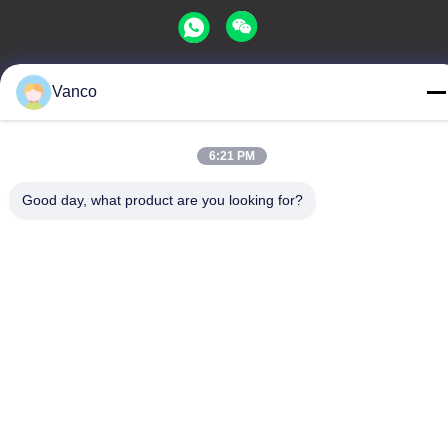
Vanco
China buena calidad Calentador de alto voltaje del líquido
refrigerador Proveedor. Derecho de autor -2026 EVLINK
Electronic Co.,Ltd Todos los derechos reservados.
6:21 PM
Política de privacidad
|
Mapa del Sitio
Good day, what product are you looking for?