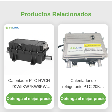
Productos Relacionados
Calentador PTC HVCH
Calentador de
2KW5KW7KW8KW
refrigerante PTC 20KW
200V400V600V800V 3,7
para autobuses eléctricos
Obtenga el mejor precio
kg autobús camión
Obtenga el mejor precio
Sistema de calefacción
maquinaria de
construcción BTMS RBS