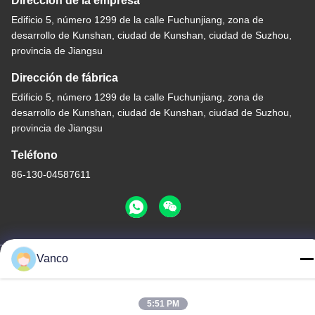
Dirección de la empresa
Edificio 5, número 1299 de la calle Fuchunjiang, zona de
desarrollo de Kunshan, ciudad de Kunshan, ciudad de Suzhou,
provincia de Jiangsu
Dirección de fábrica
Edificio 5, número 1299 de la calle Fuchunjiang, zona de
desarrollo de Kunshan, ciudad de Kunshan, ciudad de Suzhou,
provincia de Jiangsu
Teléfono
86-130-04587611
Vanco
China buena calidad Calentador de alto voltaje del líquido
refrigerador Proveedor. Derecho de autor -2026 EVLINK
Electronic Co.,Ltd Todos los derechos reservados.
5:51 PM
Política de privacidad
|
Mapa del Sitio