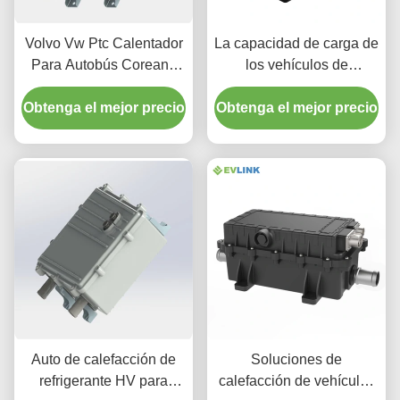
Volvo Vw Ptc Calentador
La capacidad de carga de
Para Autobús Coreano
los vehículos de
Solución de calefacción
transporte público y
Obtenga el mejor precio
invernal eléctrica
Obtenga el mejor precio
privado es de
inmejorable
6KW10KW12KW16KW18K
400V600V800V 5.1KG
por autobús, camión,
vehículo exterior,
Riscaldamento Cabina
BTMS RBS,
Riscaldamento Batteria
EVLINK
Auto de calefacción de
Soluciones de
refrigerante HV para
calefacción de vehículos