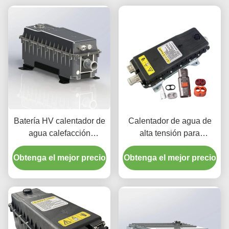
Batería HV calentador de
Calentador de agua de
agua calefacción
alta tensión para
industrial refrigeración
automóviles de 800v con
Obtenga el mejor precio
DC690V seguridad sin
Obtenga el mejor precio
alta potencia
precedentes