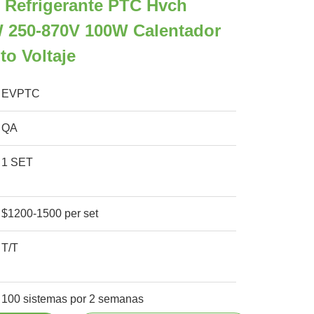
 Refrigerante PTC Hvch
W 250-870V 100W Calentador
to Voltaje
EVPTC
QA
1 SET
$1200-1500 per set
T/T
100 sistemas por 2 semanas