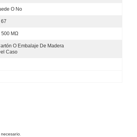
uede O No
 67
 500 MΩ
artón O Embalaje De Madera 
el Caso
 necesario.