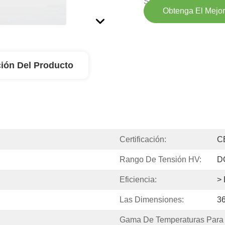
Suministro:
Obtenga El Mejor
ión Del Producto
Certificación:
C
Rango De Tensión HV:
D
Eficiencia:
> 
Las Dimensiones:
3
Gama De Temperaturas Para 