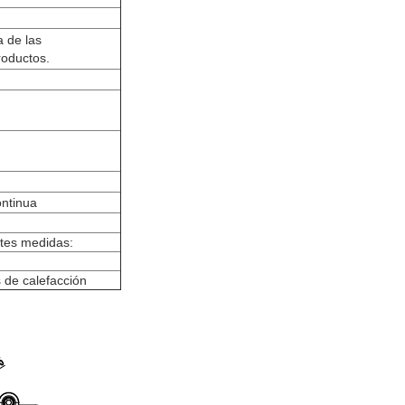
a de las
roductos.
ontinua
ntes medidas:
 de calefacción