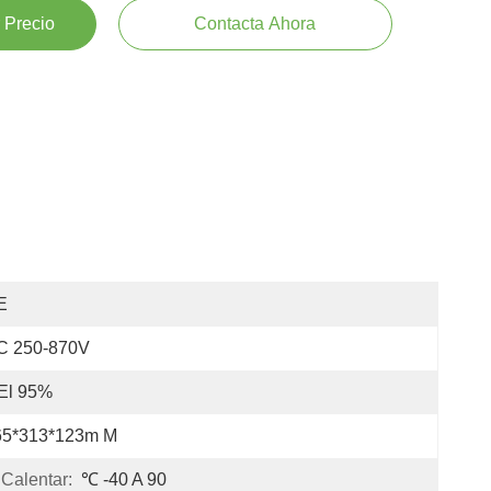
 Precio
Contacta Ahora
E
C 250-870V
El 95%
65*313*123m M
Calentar:
℃ -40 A 90