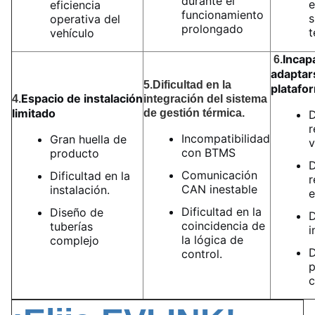
durante el
e
eficiencia
funcionamiento
s
operativa del
prolongado
t
vehículo
Incap
6.
adaptar
5.
Dificultad en la
platafo
Espacio de instalación
4.
integración del sistema
limitado
de gestión térmica.
D
r
Incompatibilidad
Gran huella de
v
con BTMS
producto
D
Comunicación
Dificultad en la
r
CAN inestable
instalación.
e
Dificultad en la
Diseño de
D
coincidencia de
tuberías
i
la lógica de
complejo
D
control.
p
c