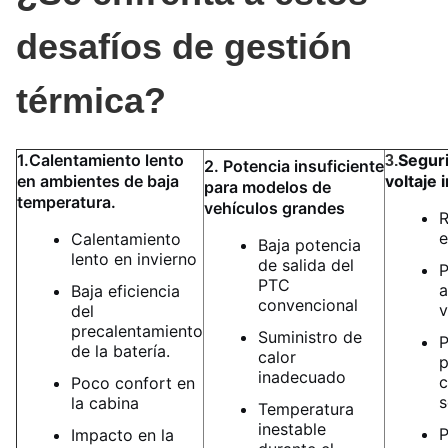
desafíos de gestión
térmica?
1.Calentamiento lento
Seguri
3.
2. Potencia insuficiente
en ambientes de baja
voltaje 
para modelos de
temperatura.
vehículos grandes
R
e
Calentamiento
Baja potencia
lento en invierno
de salida del
P
PTC
a
Baja eficiencia
convencional
v
del
precalentamiento
Suministro de
P
de la batería.
calor
p
inadecuado
c
Poco confort en
s
la cabina
Temperatura
inestable
P
Impacto en la