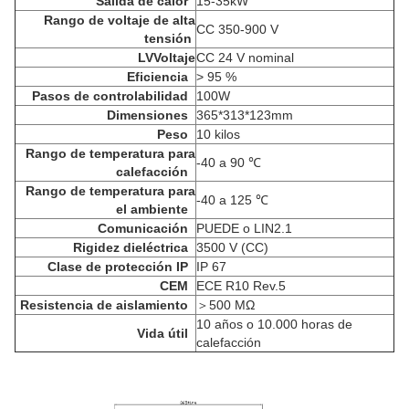
Salida de calor
15-35kW
Rango de voltaje de alta
CC 350-900 V
tensión
LV
Voltaje
CC 24 V nominal
Eficiencia
> 95 %
Pasos de controlabilidad
100W
Dimensiones
365*313*123mm
Peso
10 kilos
Rango de temperatura para
-40 a 90 ℃
calefacción
Rango de temperatura para
-40 a 125 ℃
el ambiente
Comunicación
PUEDE o LIN2.1
Rigidez dieléctrica
3500 V (CC)
Clase de protección IP
IP 67
CEM
ECE R10 Rev.5
Resistencia de aislamiento
＞
500 MΩ
10 años o 10.000 horas de
Vida útil
calefacción