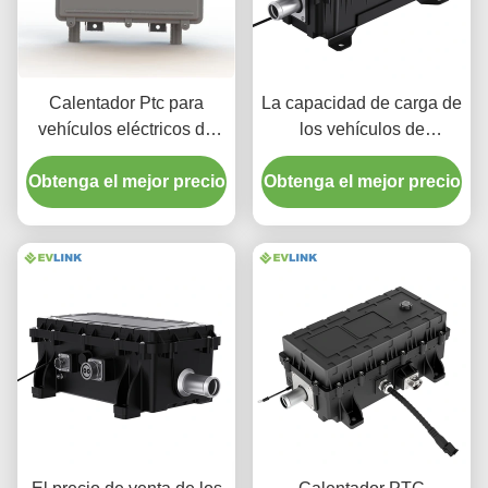
Calentador Ptc para
La capacidad de carga de
vehículos eléctricos de
los vehículos de
alta tensión
transporte público y
Obtenga el mejor precio
Obtenga el mejor precio
privado es de
6KW10KW12KW16KW18K
400V600V800V 5.1KG
por autobús, camión,
vehículo exterior,
Riscaldamento Cabina
BTMS RBS,
Riscaldamento Batteria
EVLINK