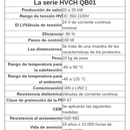
La serie HVCH QB01
Producción de calor
20 a 35 kW
Rango de tensión HV
DC 350-1100V
24 V de corriente continua
El LV
Válvula de tensión
nominal
Eficiencia
> 95 %
Pasos de control
100 W
Se trata de una muestra de las
Las dimensiones
características de los productos.
Peso
10 kg de peso
Rango de temperatura para
-40 a 90 °C
la calefacción
Rango de temperatura para
-40 a 125 °C
el ambiente
Comunicación
CAN o LIN2.1
Resistencia dieléctrica
Válvulas de corriente continua
Clase de protección de la PI
IP 67
Se aplicarán las siguientes
CEM
medidas:
Resistencia al aislamiento
>
500 MΩ
10 años o 10.000 horas de
Vida de servicio