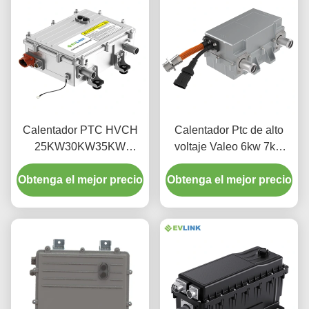
Calentador PTC HVCH
Calentador Ptc de alto
25KW30KW35KW
voltaje Valeo 6kw 7kw
600V800V1100V 12KG
10kW para sistema de
Obtenga el mejor precio
para Autobus, Camion,
Obtenga el mejor precio
bomba de calor DC 690V
Macchinari Edili,
Riscaldamento Cabina
BTMS RBS, EVLINK